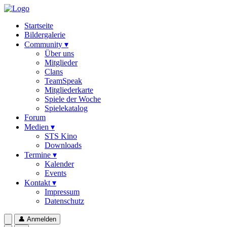
Startseite
Bildergalerie
Community ▾
Über uns
Mitglieder
Clans
TeamSpeak
Mitgliederkarte
Spiele der Woche
Spielekatalog
Forum
Medien ▾
STS Kino
Downloads
Termine ▾
Kalender
Events
Kontakt ▾
Impressum
Datenschutz
👤
Anmelden