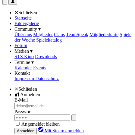
👤
✕
Schließen
Startseite
Bildergalerie
Community ▾
Über uns
Mitglieder
Clans
TeamSpeak
Mitgliederkarte
Spiele
der Woche
Spielekatalog
Forum
Medien ▾
STS Kino
Downloads
Termine ▾
Kalender
Events
Kontakt
Impressum
Datenschutz
✕
Schließen
🔐
Anmelden
E-Mail
Passwort
Angemeldet bleiben
Mit Steam anmelden
Anmelden