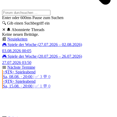
Enter oder 600ms Pause zum Suchen
🔍
Gib einen Suchbegriff ein
✕
🔔 Abonnierte Threads
Keine neuen Beiträge.
📰
Neuigkeiten
🎮 Spiele der Woche (27.07.2026 – 02.08.2026)
03.08.2026 00:05
🎮 Spiele der Woche (20.07.2026 – 26.07.2026)
27.07.2026 03:50
📅
Nächste Termine
<$T$> Spieleabend
Sa, 08.08. · 20:00
| ✅ 3 💬 0
<$T$> Spieleabend
Sa, 15.08. · 20:00
| ✅ 1 💬 0