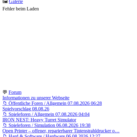
🖼️
Galerie
Fehler beim Laden
💬
Forum
Informationen zu unserer Webseite
📁 Öffentliche Foren / Allgemein
07.08.2026 06:28
Spielvorschlag 08.08.26
📁 Spieleforen / Allgemein
07.08.2026 04:04
IRON NEST: Heavy Turret Simulator
📁 Spieleforen / Simulation
06.08.2026 19:38
Open Printer – offener, reparierbarer Tintenstrahldrucker o…
📁 Hard & Software / Hardware
06.08.2026 12:27