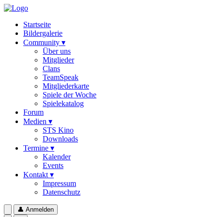
Startseite
Bildergalerie
Community ▾
Über uns
Mitglieder
Clans
TeamSpeak
Mitgliederkarte
Spiele der Woche
Spielekatalog
Forum
Medien ▾
STS Kino
Downloads
Termine ▾
Kalender
Events
Kontakt ▾
Impressum
Datenschutz
👤
Anmelden