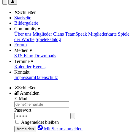
👤
✕
Schließen
Startseite
Bildergalerie
Community ▾
Über uns
Mitglieder
Clans
TeamSpeak
Mitgliederkarte
Spiele
der Woche
Spielekatalog
Forum
Medien ▾
STS Kino
Downloads
Termine ▾
Kalender
Events
Kontakt
Impressum
Datenschutz
✕
Schließen
🔐
Anmelden
E-Mail
Passwort
Angemeldet bleiben
Mit Steam anmelden
Anmelden