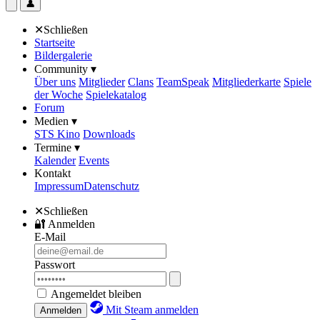
👤
✕
Schließen
Startseite
Bildergalerie
Community ▾
Über uns
Mitglieder
Clans
TeamSpeak
Mitgliederkarte
Spiele
der Woche
Spielekatalog
Forum
Medien ▾
STS Kino
Downloads
Termine ▾
Kalender
Events
Kontakt
Impressum
Datenschutz
✕
Schließen
🔐
Anmelden
E-Mail
Passwort
Angemeldet bleiben
Mit Steam anmelden
Anmelden