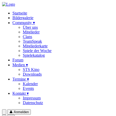
Startseite
Bildergalerie
Community ▾
Über uns
Mitglieder
Clans
TeamSpeak
Mitgliederkarte
Spiele der Woche
Spielekatalog
Forum
Medien ▾
STS Kino
Downloads
Termine ▾
Kalender
Events
Kontakt ▾
Impressum
Datenschutz
👤
Anmelden