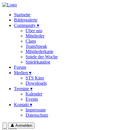
Startseite
Bildergalerie
Community ▾
Über uns
Mitglieder
Clans
TeamSpeak
Mitgliederkarte
Spiele der Woche
Spielekatalog
Forum
Medien ▾
STS Kino
Downloads
Termine ▾
Kalender
Events
Kontakt ▾
Impressum
Datenschutz
👤
Anmelden