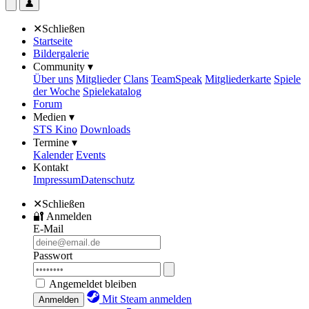
👤
✕
Schließen
Startseite
Bildergalerie
Community ▾
Über uns
Mitglieder
Clans
TeamSpeak
Mitgliederkarte
Spiele
der Woche
Spielekatalog
Forum
Medien ▾
STS Kino
Downloads
Termine ▾
Kalender
Events
Kontakt
Impressum
Datenschutz
✕
Schließen
🔐
Anmelden
E-Mail
Passwort
Angemeldet bleiben
Mit Steam anmelden
Anmelden