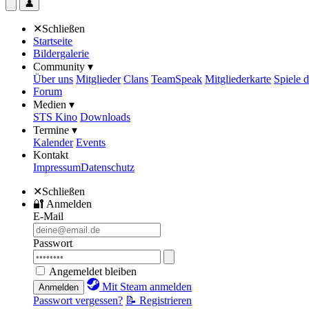
👤
✕
Schließen
Startseite
Bildergalerie
Community ▾
Über uns
Mitglieder
Clans
TeamSpeak
Mitgliederkarte
Spiele 
Forum
Medien ▾
STS Kino
Downloads
Termine ▾
Kalender
Events
Kontakt
Impressum
Datenschutz
✕
Schließen
🔐
Anmelden
E-Mail
Passwort
Angemeldet bleiben
Mit Steam anmelden
Anmelden
Passwort vergessen?
📝 Registrieren