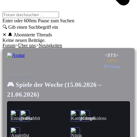
Enter oder 600ms Pause zum Suchen
🔍
Gib einen Suchbegriff ein
✕
🔔 Abonnierte Threads
Keine neuen Beiträge.
Forum
>
Über uns
>
Neuigkeiten
<$T$>
⭐ 8732
👋 Neuling
22.06.2026 00:00
🎮 Spiele der Woche (15.06.2026 –
21.06.2026)
⏱ 74h
⏱ 65.4h
#1
#2
⏱ 39.9h
⏱ 15.7h
#3
#4
⏱ 15.6h
⏱ 14.7h