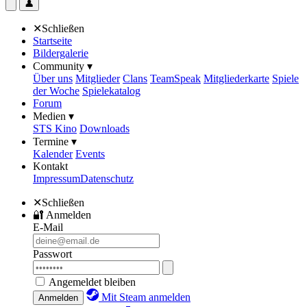
👤
✕
Schließen
Startseite
Bildergalerie
Community ▾
Über uns
Mitglieder
Clans
TeamSpeak
Mitgliederkarte
Spiele
der Woche
Spielekatalog
Forum
Medien ▾
STS Kino
Downloads
Termine ▾
Kalender
Events
Kontakt
Impressum
Datenschutz
✕
Schließen
🔐
Anmelden
E-Mail
Passwort
Angemeldet bleiben
Mit Steam anmelden
Anmelden