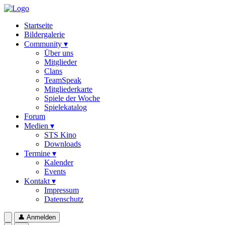
Startseite
Bildergalerie
Community ▾
Über uns
Mitglieder
Clans
TeamSpeak
Mitgliederkarte
Spiele der Woche
Spielekatalog
Forum
Medien ▾
STS Kino
Downloads
Termine ▾
Kalender
Events
Kontakt ▾
Impressum
Datenschutz
👤
Anmelden