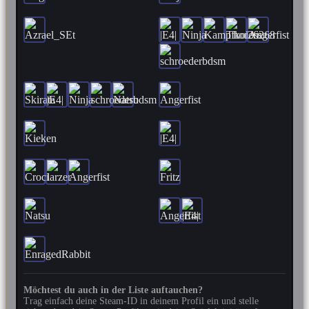
#5
#6
⏱ 13.6h
⏱ 12.6h
#7
#8
⏱ 9.3h
⏱ 6.5h
#9
#10
⏱ 5.7h
⏱ 5.5h
#11
#12
⏱ 4.3h
⏱ 4.2h
#13
#14
⏱ 2.8h
#15
Möchtest du auch in der Liste auftauchen?
Trag einfach deine Steam-ID in deinem Profil ein und stelle