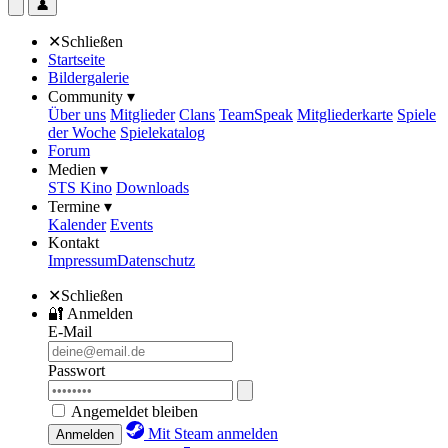
👤
✕
Schließen
Startseite
Bildergalerie
Community ▾
Über uns
Mitglieder
Clans
TeamSpeak
Mitgliederkarte
Spiele
der Woche
Spielekatalog
Forum
Medien ▾
STS Kino
Downloads
Termine ▾
Kalender
Events
Kontakt
Impressum
Datenschutz
✕
Schließen
🔐
Anmelden
E-Mail
Passwort
Angemeldet bleiben
Mit Steam anmelden
Anmelden