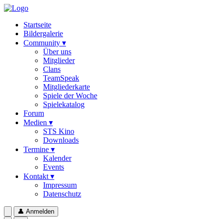
Startseite
Bildergalerie
Community ▾
Über uns
Mitglieder
Clans
TeamSpeak
Mitgliederkarte
Spiele der Woche
Spielekatalog
Forum
Medien ▾
STS Kino
Downloads
Termine ▾
Kalender
Events
Kontakt ▾
Impressum
Datenschutz
👤
Anmelden