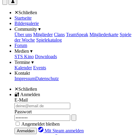
👤
✕
Schließen
Startseite
Bildergalerie
Community ▾
Über uns
Mitglieder
Clans
TeamSpeak
Mitgliederkarte
Spiele
der Woche
Spielekatalog
Forum
Medien ▾
STS Kino
Downloads
Termine ▾
Kalender
Events
Kontakt
Impressum
Datenschutz
✕
Schließen
🔐
Anmelden
E-Mail
Passwort
Angemeldet bleiben
Mit Steam anmelden
Anmelden