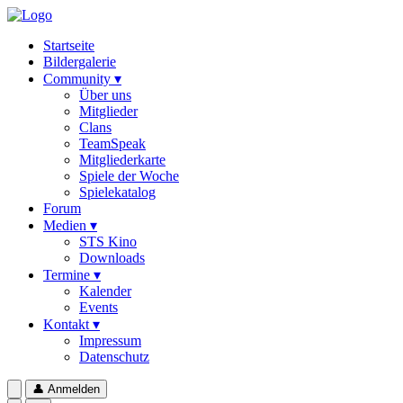
Startseite
Bildergalerie
Community ▾
Über uns
Mitglieder
Clans
TeamSpeak
Mitgliederkarte
Spiele der Woche
Spielekatalog
Forum
Medien ▾
STS Kino
Downloads
Termine ▾
Kalender
Events
Kontakt ▾
Impressum
Datenschutz
👤
Anmelden