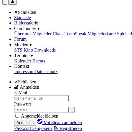
👤
✕
Schließen
Startseite
Bildergalerie
Community ▾
Über uns
Mitglieder
Clans
TeamSpeak
Mitgliederkarte
Spiele 
Forum
Medien ▾
STS Kino
Downloads
Termine ▾
Kalender
Events
Kontakt
Impressum
Datenschutz
✕
Schließen
🔐
Anmelden
E-Mail
Passwort
Angemeldet bleiben
Mit Steam anmelden
Anmelden
Passwort vergessen?
📝 Registrieren