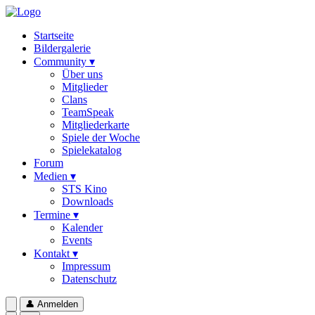
Startseite
Bildergalerie
Community ▾
Über uns
Mitglieder
Clans
TeamSpeak
Mitgliederkarte
Spiele der Woche
Spielekatalog
Forum
Medien ▾
STS Kino
Downloads
Termine ▾
Kalender
Events
Kontakt ▾
Impressum
Datenschutz
👤
Anmelden