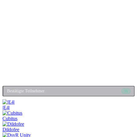
Bestätigte Teilnehmer
26
|E4|
Cubitus
Dildofee