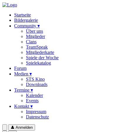
Startseite
Bildergalerie
Community ▾
Über uns
Mitglieder
Clans
TeamSpeak
Mitgliederkarte
Spiele der Woche
Spielekatalog
Forum
Medien ▾
STS Kino
Downloads
Termine ▾
Kalender
Events
Kontakt ▾
Impressum
Datenschutz
👤
Anmelden