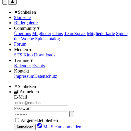
👤
✕
Schließen
Startseite
Bildergalerie
Community ▾
Über uns
Mitglieder
Clans
TeamSpeak
Mitgliederkarte
Spiele
der Woche
Spielekatalog
Forum
Medien ▾
STS Kino
Downloads
Termine ▾
Kalender
Events
Kontakt
Impressum
Datenschutz
✕
Schließen
🔐
Anmelden
E-Mail
Passwort
Angemeldet bleiben
Mit Steam anmelden
Anmelden