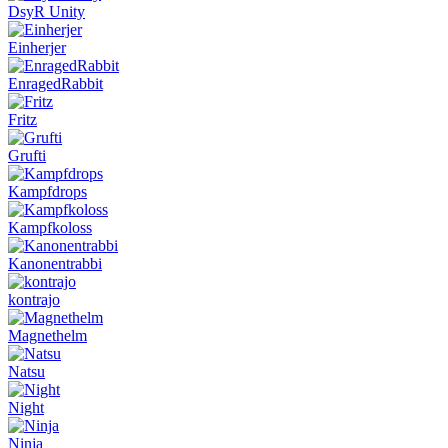
DsyR Unity
Einherjer
EnragedRabbit
Fritz
Grufti
Kampfdrops
Kampfkoloss
Kanonentrabbi
kontrajo
Magnethelm
Natsu
Night
Ninja