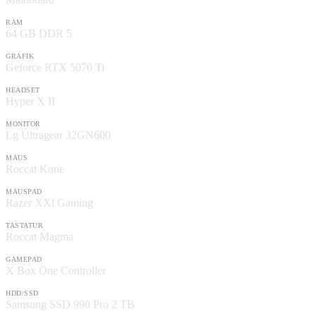
RAM
64 GB DDR 5
GRAFIK
Geforce RTX 5070 Ti
HEADSET
Hyper X II
MONITOR
Lg Ultragear 32GN600
MAUS
Roccat Kone
MAUSPAD
Razer XXl Gaming
TASTATUR
Roccat Magma
GAMEPAD
X Box One Controller
HDD/SSD
Samsung SSD 990 Pro 2 TB