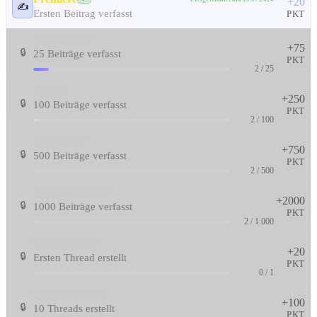
+20
✍️
Ersten Beitrag verfasst
PKT
Vielschreiber
+75
🔒
25 Beiträge verfasst
PKT
2 / 25
Redner
+250
🔒
100 Beiträge verfasst
PKT
2 / 100
Dauertipper
+750
🔒
500 Beiträge verfasst
PKT
2 / 500
Legendäre Feder
+2000
🔒
1000 Beiträge verfasst
PKT
2 / 1.000
Thread-Starter
+20
🔒
Ersten Thread erstellt
PKT
0 / 1
Themen-Bringer
+100
🔒
10 Threads erstellt
PKT