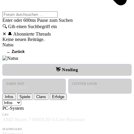
Enter oder 600ms Pause zum Suchen
🔍
Gib einen Suchbegriff ein
✕
🔔 Abonnierte Threads
Keine neuen Beiträge.
Natsu
← Zurück
👋 Neuling
DABEI SEIT
LETZTER LOGIN
08.02.2018
01.08.2026
Infos
Spiele
Clans
Erfolge
PC-System
CPU
AMD Ryzen 7 9800X3D 8-Core Processor
MAINBOARD
Mainboard