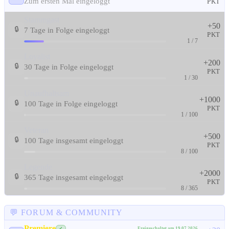
Zum ersten Mal eingeloggt
PKT
Stammgast
+50
🔒
7 Tage in Folge eingeloggt
PKT
1 / 7
Loyalist
+200
🔒
30 Tage in Folge eingeloggt
PKT
1 / 30
Unaufhaltsam
+1000
🔒
100 Tage in Folge eingeloggt
PKT
1 / 100
Veteran
+500
🔒
100 Tage insgesamt eingeloggt
PKT
8 / 100
Legende
+2000
🔒
365 Tage insgesamt eingeloggt
PKT
8 / 365
💬 FORUM & COMMUNITY
Premiere
Freigeschaltet am 19.07.2026
✓