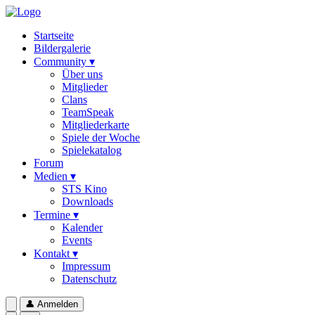
Startseite
Bildergalerie
Community ▾
Über uns
Mitglieder
Clans
TeamSpeak
Mitgliederkarte
Spiele der Woche
Spielekatalog
Forum
Medien ▾
STS Kino
Downloads
Termine ▾
Kalender
Events
Kontakt ▾
Impressum
Datenschutz
👤
Anmelden