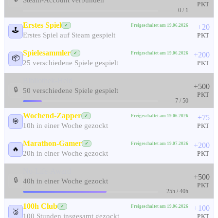
Steam-Account verbunden
PKT
0 / 1
Erstes Spiel
Freigeschaltet am 19.06.2026
✓
+20
🕹️
Erstes Spiel auf Steam gespielt
PKT
Spielesammler
Freigeschaltet am 19.06.2026
✓
+200
📦
25 verschiedene Spiele gespielt
PKT
Bibliothek-Held
+500
🔒
50 verschiedene Spiele gespielt
PKT
7 / 50
Wochend-Zapper
Freigeschaltet am 19.06.2026
✓
+75
🎯
10h in einer Woche gezockt
PKT
Marathon-Gamer
Freigeschaltet am 19.07.2026
✓
+200
🔥
20h in einer Woche gezockt
PKT
No-Life-Award
+500
🔒
40h in einer Woche gezockt
PKT
25h / 40h
100h Club
Freigeschaltet am 19.06.2026
✓
+100
🥉
100 Stunden insgesamt gezockt
PKT