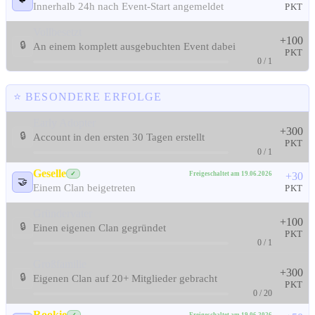
Innerhalb 24h nach Event-Start angemeldet
PKT
Vollbesetzt
+100
🔒
An einem komplett ausgebuchten Event dabei
PKT
0 / 1
⭐ BESONDERE ERFOLGE
Early Adopter
+300
🔒
Account in den ersten 30 Tagen erstellt
PKT
0 / 1
Geselle
Freigeschaltet am 19.06.2026
✓
+30
🤝
Einem Clan beigetreten
PKT
Gründervater
+100
🔒
Einen eigenen Clan gegründet
PKT
0 / 1
Großfamilie
+300
🔒
Eigenen Clan auf 20+ Mitglieder gebracht
PKT
0 / 20
Rookie
Freigeschaltet am 19.06.2026