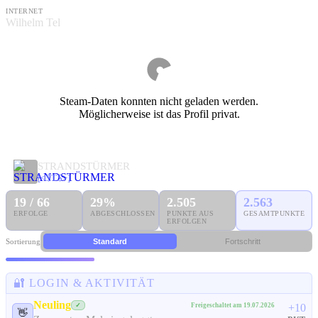
INTERNET
Wilhelm Tel
Steam-Daten konnten nicht geladen werden.
Möglicherweise ist das Profil privat.
STRANDSTÜRMER
[<$T$>]
19 / 66
29%
2.505
2.563
ERFOLGE
ABGESCHLOSSEN
PUNKTE AUS
GESAMTPUNKTE
ERFOLGEN
Sortierung
Standard
Fortschritt
🔐 LOGIN & AKTIVITÄT
Neuling
Freigeschaltet am 19.07.2026
✓
+10
👋