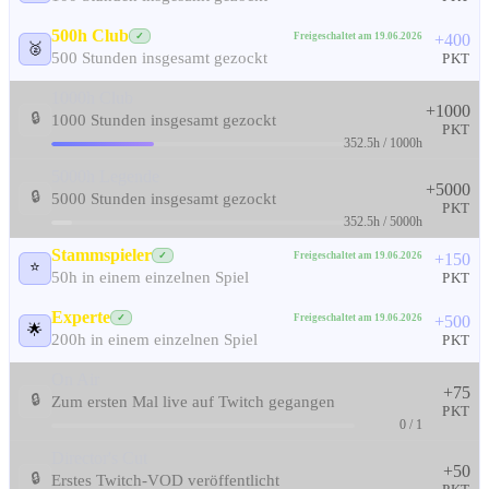
500h Club
Freigeschaltet am 19.06.2026
✓
+400
🥈
500 Stunden insgesamt gezockt
PKT
1000h Club
+1000
🔒
1000 Stunden insgesamt gezockt
PKT
352.5h / 1000h
5000h Legende
+5000
🔒
5000 Stunden insgesamt gezockt
PKT
352.5h / 5000h
Stammspieler
Freigeschaltet am 19.06.2026
✓
+150
⭐
50h in einem einzelnen Spiel
PKT
Experte
Freigeschaltet am 19.06.2026
✓
+500
🌟
200h in einem einzelnen Spiel
PKT
On Air
+75
🔒
Zum ersten Mal live auf Twitch gegangen
PKT
0 / 1
Director's Cut
+50
🔒
Erstes Twitch-VOD veröffentlicht