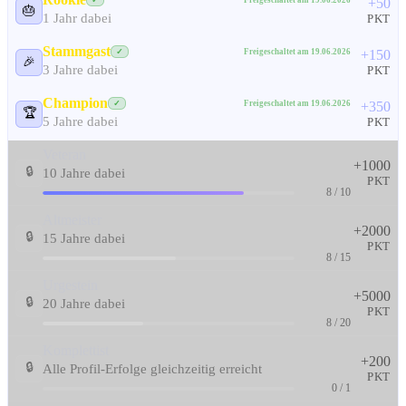
✓
+50
🎂
1 Jahr dabei
PKT
Stammgast
Freigeschaltet am 19.06.2026
✓
+150
🎉
3 Jahre dabei
PKT
Champion
Freigeschaltet am 19.06.2026
✓
+350
🏆
5 Jahre dabei
PKT
Veteran
+1000
🔒
10 Jahre dabei
PKT
8 / 10
Altmeister
+2000
🔒
15 Jahre dabei
PKT
8 / 15
Urgestein
+5000
🔒
20 Jahre dabei
PKT
8 / 20
Komplettist
+200
🔒
Alle Profil-Erfolge gleichzeitig erreicht
PKT
0 / 1