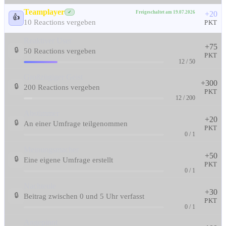
Teamplayer
Freigeschaltet am 19.07.2026
✓
+20
👍
10 Reactions vergeben
PKT
Reaktiver User
+75
🔒
50 Reactions vergeben
PKT
12 / 50
Großzügiger Geist
+300
🔒
200 Reactions vergeben
PKT
12 / 200
Abstimmer
+20
🔒
An einer Umfrage teilgenommen
PKT
0 / 1
Meinungsmacher
+50
🔒
Eine eigene Umfrage erstellt
PKT
0 / 1
Nachteule
+30
🔒
Beitrag zwischen 0 und 5 Uhr verfasst
PKT
0 / 1
Angepinnt