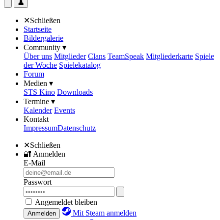
👤
✕
Schließen
Startseite
Bildergalerie
Community ▾
Über uns
Mitglieder
Clans
TeamSpeak
Mitgliederkarte
Spiele
der Woche
Spielekatalog
Forum
Medien ▾
STS Kino
Downloads
Termine ▾
Kalender
Events
Kontakt
Impressum
Datenschutz
✕
Schließen
🔐
Anmelden
E-Mail
Passwort
Angemeldet bleiben
Mit Steam anmelden
Anmelden