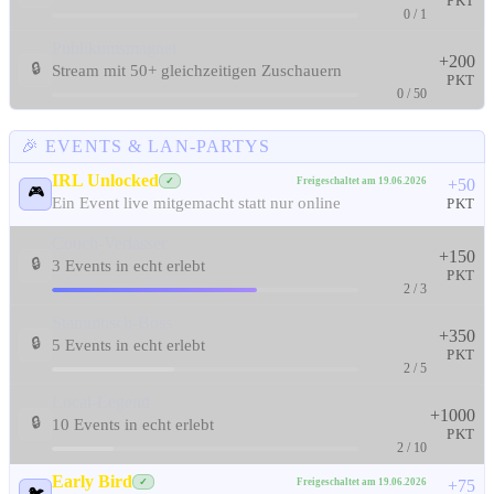
PKT
0 / 1
Publikumsmagnet
+200
🔒
Stream mit 50+ gleichzeitigen Zuschauern
PKT
0 / 50
🎉 EVENTS & LAN-PARTYS
IRL Unlocked
Freigeschaltet am 19.06.2026
✓
+50
🎮
Ein Event live mitgemacht statt nur online
PKT
Couch-Verlasser
+150
🔒
3 Events in echt erlebt
PKT
2 / 3
Stammtisch-Boss
+350
🔒
5 Events in echt erlebt
PKT
2 / 5
Local-Legend
+1000
🔒
10 Events in echt erlebt
PKT
2 / 10
Early Bird
Freigeschaltet am 19.06.2026
✓
+75
🐦