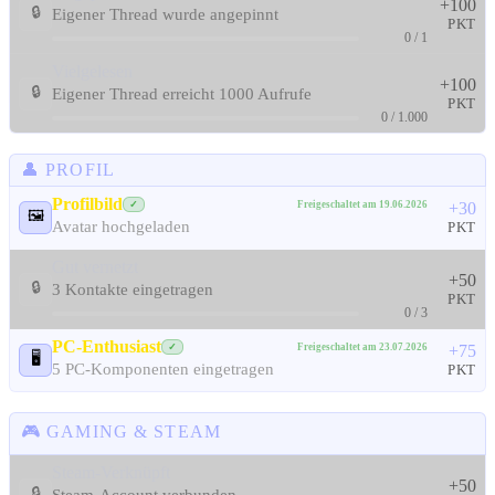
+100
🔒
Eigener Thread wurde angepinnt
PKT
0 / 1
Vielgelesen
+100
🔒
Eigener Thread erreicht 1000 Aufrufe
PKT
0 / 1.000
👤 PROFIL
Profilbild
Freigeschaltet am 19.06.2026
✓
+30
🖼️
Avatar hochgeladen
PKT
Gut vernetzt
+50
🔒
3 Kontakte eingetragen
PKT
0 / 3
PC-Enthusiast
Freigeschaltet am 23.07.2026
✓
+75
🖥️
5 PC-Komponenten eingetragen
PKT
🎮 GAMING & STEAM
Steam-Verknüpft
+50
🔒