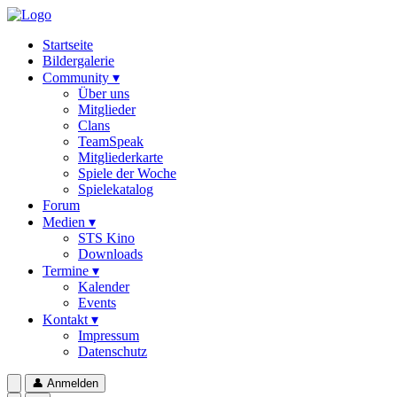
Startseite
Bildergalerie
Community ▾
Über uns
Mitglieder
Clans
TeamSpeak
Mitgliederkarte
Spiele der Woche
Spielekatalog
Forum
Medien ▾
STS Kino
Downloads
Termine ▾
Kalender
Events
Kontakt ▾
Impressum
Datenschutz
👤
Anmelden