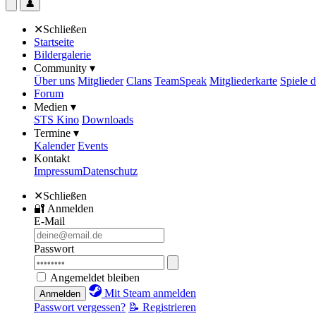
👤
✕
Schließen
Startseite
Bildergalerie
Community ▾
Über uns
Mitglieder
Clans
TeamSpeak
Mitgliederkarte
Spiele 
Forum
Medien ▾
STS Kino
Downloads
Termine ▾
Kalender
Events
Kontakt
Impressum
Datenschutz
✕
Schließen
🔐
Anmelden
E-Mail
Passwort
Angemeldet bleiben
Mit Steam anmelden
Anmelden
Passwort vergessen?
📝 Registrieren