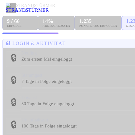
STRANDSTÜRMER
[<$T$>]
9 / 66
14%
1.235
1.2
ERFOLGE
ABGESCHLOSSEN
PUNKTE AUS ERFOLGEN
GESA
🔐 LOGIN & AKTIVITÄT
Neuling
🔒
Zum ersten Mal eingeloggt
Stammgast
🔒
7 Tage in Folge eingeloggt
Loyalist
🔒
30 Tage in Folge eingeloggt
Unaufhaltsam
🔒
100 Tage in Folge eingeloggt