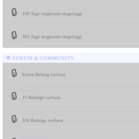
Veteran
🔒
100 Tage insgesamt eingeloggt
Legende
🔒
365 Tage insgesamt eingeloggt
💬 FORUM & COMMUNITY
Premiere
🔒
Ersten Beitrag verfasst
Vielschreiber
🔒
25 Beiträge verfasst
Redner
🔒
100 Beiträge verfasst
Dauertipper