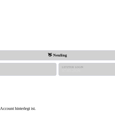
👋 Neuling
LETZTER LOGIN
07.05.2026
ccount hinterlegt ist.