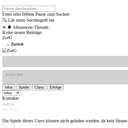
Enter oder 600ms Pause zum Suchen
🔍
Gib einen Suchbegriff ein
✕
🔔 Abonnierte Threads
Keine neuen Beiträge.
ZorG
← Zurück
DABEI SEIT
18.12.2017
Infos
Spiele
Clans
Erfolge
Kontakte
TWITCH
sts_zorg
Die Spiele dieses Users können nicht geladen werden, da kein Steam-A