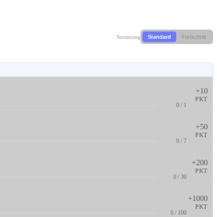
Sortierung
Standard
Fortschritt
+10
PKT
0 / 1
+50
PKT
0 / 7
+200
PKT
0 / 30
+1000
PKT
0 / 100