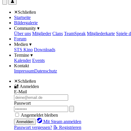
👤
✕
Schließen
Startseite
Bildergalerie
Community ▾
Über uns
Mitglieder
Clans
TeamSpeak
Mitgliederkarte
Spiele 
Forum
Medien ▾
STS Kino
Downloads
Termine ▾
Kalender
Events
Kontakt
Impressum
Datenschutz
✕
Schließen
🔐
Anmelden
E-Mail
Passwort
Angemeldet bleiben
Mit Steam anmelden
Anmelden
Passwort vergessen?
📝 Registrieren