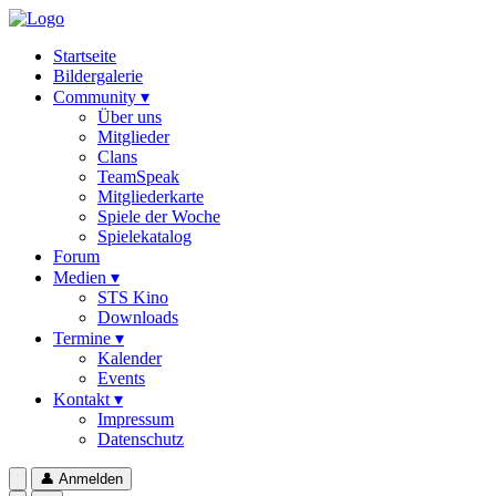
Startseite
Bildergalerie
Community ▾
Über uns
Mitglieder
Clans
TeamSpeak
Mitgliederkarte
Spiele der Woche
Spielekatalog
Forum
Medien ▾
STS Kino
Downloads
Termine ▾
Kalender
Events
Kontakt ▾
Impressum
Datenschutz
👤
Anmelden