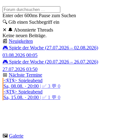
Enter oder 600ms Pause zum Suchen
🔍
Gib einen Suchbegriff ein
✕
🔔 Abonnierte Threads
Keine neuen Beiträge.
📰
Neuigkeiten
🎮 Spiele der Woche (27.07.2026 – 02.08.2026)
03.08.2026 00:05
🎮 Spiele der Woche (20.07.2026 – 26.07.2026)
27.07.2026 03:50
📅
Nächste Termine
<$T$> Spieleabend
Sa, 08.08. · 20:00
| ✅ 3 💬 0
<$T$> Spieleabend
Sa, 15.08. · 20:00
| ✅ 1 💬 0
🖼️
Galerie