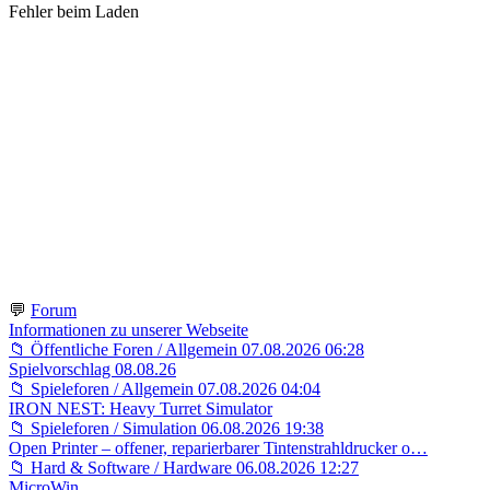
Fehler beim Laden
💬
Forum
Informationen zu unserer Webseite
📁 Öffentliche Foren / Allgemein
07.08.2026 06:28
Spielvorschlag 08.08.26
📁 Spieleforen / Allgemein
07.08.2026 04:04
IRON NEST: Heavy Turret Simulator
📁 Spieleforen / Simulation
06.08.2026 19:38
Open Printer – offener, reparierbarer Tintenstrahldrucker o…
📁 Hard & Software / Hardware
06.08.2026 12:27
MicroWin