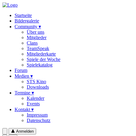
Startseite
Bildergalerie
Community ▾
Über uns
Mitglieder
Clans
TeamSpeak
Mitgliederkarte
Spiele der Woche
Spielekatalog
Forum
Medien ▾
STS Kino
Downloads
Termine ▾
Kalender
Events
Kontakt ▾
Impressum
Datenschutz
👤
Anmelden