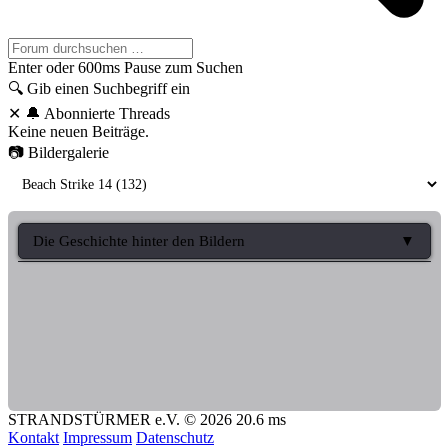
Enter oder 600ms Pause zum Suchen
🔍
Gib einen Suchbegriff ein
✕
🔔 Abonnierte Threads
Keine neuen Beiträge.
📷 Bildergalerie
Die Geschichte hinter den Bildern
Die kleine aber feine Geschichte zur Beach Strike 14
Moin.
Aus vorbei, die Beach Strike 14 hat Ihre Pforten geschlossen.
Die LAN ist nicht Ausgebucht gewesen und hatten daher viel
Platz, bis auf das Buffet ist es auch Kostendeckend, nur da
gab es einen Schlag ins Kontor.
STRANDSTÜRMER e.V. © 2026
20.6 ms
Kontakt
Impressum
Datenschutz