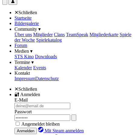
👤
✕
Schließen
Startseite
Bildergalerie
Community ▾
Über uns
Mitglieder
Clans
TeamSpeak
Mitgliederkarte
Spiele
der Woche
Spielekatalog
Forum
Medien ▾
STS Kino
Downloads
Termine ▾
Kalender
Events
Kontakt
Impressum
Datenschutz
✕
Schließen
🔐
Anmelden
E-Mail
Passwort
Angemeldet bleiben
Mit Steam anmelden
Anmelden