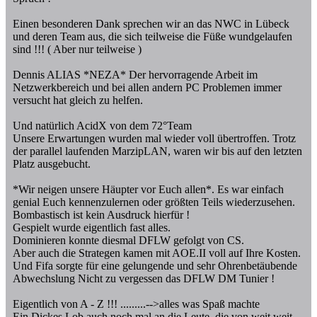
Einen besonderen Dank sprechen wir an das NWC in Lübeck
und deren Team aus, die sich teilweise die Füße wundgelaufen
sind !!! ( Aber nur teilweise )
Dennis ALIAS *NEZA* Der hervorragende Arbeit im
Netzwerkbereich und bei allen andern PC Problemen immer
versucht hat gleich zu helfen.
Und natürlich AcidX von dem 72°Team
Unsere Erwartungen wurden mal wieder voll übertroffen. Trotz
der parallel laufenden MarzipLAN, waren wir bis auf den letzten
Platz ausgebucht.
*Wir neigen unsere Häupter vor Euch allen*. Es war einfach
genial Euch kennenzulernen oder größten Teils wiederzusehen.
Bombastisch ist kein Ausdruck hierfür !
Gespielt wurde eigentlich fast alles.
Dominieren konnte diesmal DFLW gefolgt von CS.
Aber auch die Strategen kamen mit AOE.II voll auf Ihre Kosten.
Und Fifa sorgte für eine gelungende und sehr Ohrenbetäubende
Abwechslung Nicht zu vergessen das DFLW DM Tunier !
Eigentlich von A - Z !!! .........-->alles was Spaß machte
Ein Dickes Lob auch noch mal an die Leute, die von weit weit...