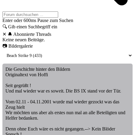
Enter oder 600ms Pause zum Suchen
🔍
Gib einen Suchbegriff ein
✕
🔔 Abonnierte Threads
Keine neuen Beiträge.
📷 Bildergalerie
Die Geschichte hinter den Bildern
Originaltext von Hoffi
Seit gegrüßt !
Und mal wieder war es soweit. Die BS IX stand vor der Tür.
Vom 02.11 - 04.11.2001 wurde mal wieder gezockt was das
Zeug hielt
Wir möchten uns aber als erstes nun mal an alle Beteiligten und
Helfer bedanken.
Denn ohne Euch wäre es nicht gegangen.--> Kein Blöder
Spruch !