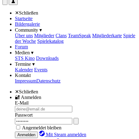
👤
✕
Schließen
Startseite
Bildergalerie
Community ▾
Über uns
Mitglieder
Clans
TeamSpeak
Mitgliederkarte
Spiele
der Woche
Spielekatalog
Forum
Medien ▾
STS Kino
Downloads
Termine ▾
Kalender
Events
Kontakt
Impressum
Datenschutz
✕
Schließen
🔐
Anmelden
E-Mail
Passwort
Angemeldet bleiben
Mit Steam anmelden
Anmelden