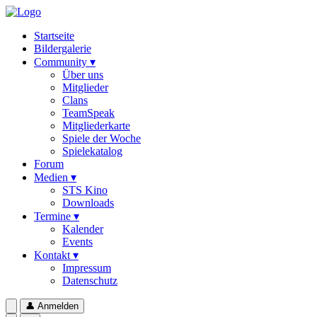
Startseite
Bildergalerie
Community ▾
Über uns
Mitglieder
Clans
TeamSpeak
Mitgliederkarte
Spiele der Woche
Spielekatalog
Forum
Medien ▾
STS Kino
Downloads
Termine ▾
Kalender
Events
Kontakt ▾
Impressum
Datenschutz
👤
Anmelden