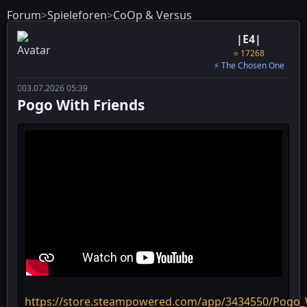
Forum
>
Spieleforen
>
CoOp & Versus
|E4|
⭐ 17268
⚡ The Chosen One
03.07.2026 05:39
Pogo With Friends
https://store.steampowered.com/app/3434550/Pogo_