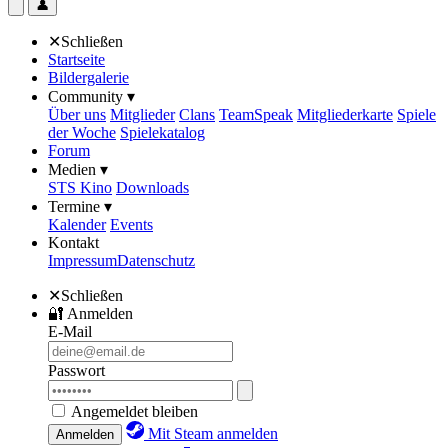
👤
✕
Schließen
Startseite
Bildergalerie
Community ▾
Über uns
Mitglieder
Clans
TeamSpeak
Mitgliederkarte
Spiele
der Woche
Spielekatalog
Forum
Medien ▾
STS Kino
Downloads
Termine ▾
Kalender
Events
Kontakt
Impressum
Datenschutz
✕
Schließen
🔐
Anmelden
E-Mail
Passwort
Angemeldet bleiben
Mit Steam anmelden
Anmelden