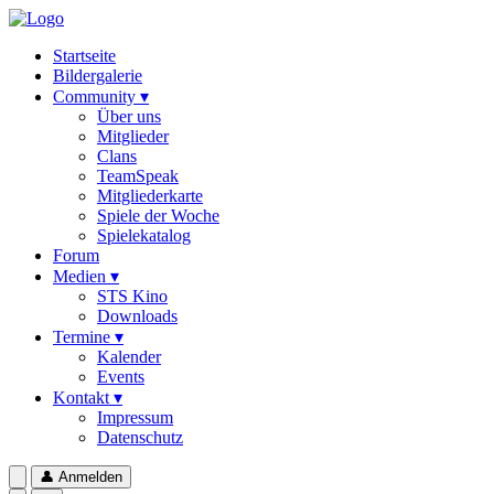
Startseite
Bildergalerie
Community ▾
Über uns
Mitglieder
Clans
TeamSpeak
Mitgliederkarte
Spiele der Woche
Spielekatalog
Forum
Medien ▾
STS Kino
Downloads
Termine ▾
Kalender
Events
Kontakt ▾
Impressum
Datenschutz
👤
Anmelden